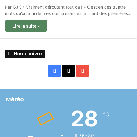
Par GJK « Vraiment déroutant tout ça ! » C’est en ces quatre
mots qu’un ami de mes connaissances, militant des premières…
Lire la suite »
Nous suivre
Facebook
X
YouTube
Météo
28
℃
31º - 24º