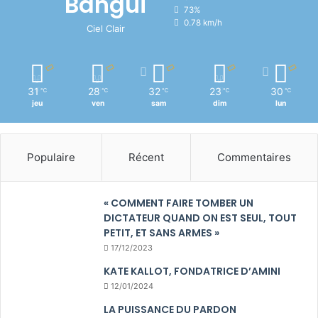
Bangui
73%
0.78 km/h
Ciel Clair
31
28
32
23
30
℃
℃
℃
℃
℃
jeu
ven
sam
dim
lun
Populaire
Récent
Commentaires
« COMMENT FAIRE TOMBER UN
DICTATEUR QUAND ON EST SEUL, TOUT
PETIT, ET SANS ARMES »
17/12/2023
KATE KALLOT, FONDATRICE D’AMINI
12/01/2024
LA PUISSANCE DU PARDON