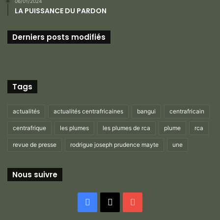
06/01/2024
LA PUISSANCE DU PARDON
Derniers posts modifiés
Tags
actualités
actualités centrafricaines
bangui
centrafricain
centrafrique
les plumes
les plumes de rca
plume
rca
revue de presse
rodrigue joseph prudence mayte
une
Nous suivre
Facebook
X
YouTube