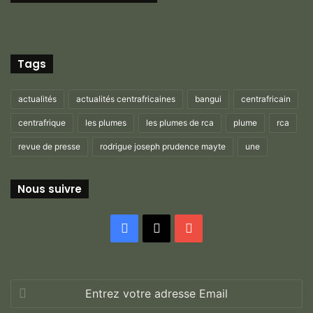
Tags
actualités
actualités centrafricaines
bangui
centrafricain
centrafrique
les plumes
les plumes de rca
plume
rca
revue de presse
rodrigue joseph prudence mayte
une
Nous suivre
Facebook
X
YouTube
Entrez
votre