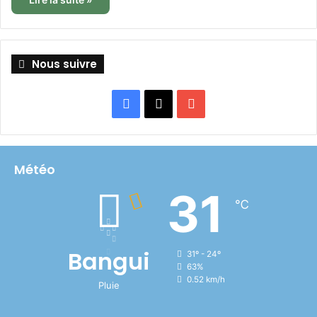
Nous suivre
Facebook
X
YouTube
Météo
31
℃
Bangui
31º - 24º
63%
0.52 km/h
Pluie