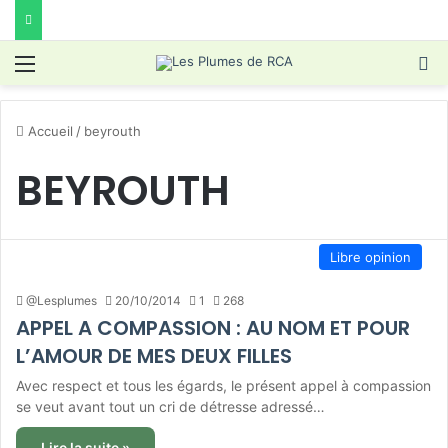
Menu
R
Accueil
/
beyrouth
BEYROUTH
Libre opinion
@Lesplumes
20/10/2014
1
268
APPEL A COMPASSION : AU NOM ET POUR
L’AMOUR DE MES DEUX FILLES
Avec respect et tous les égards, le présent appel à compassion
se veut avant tout un cri de détresse adressé…
Lire la suite »