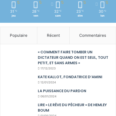
31
28
32
23
30
℃
℃
℃
℃
℃
jeu
ven
sam
dim
lun
Populaire
Récent
Commentaires
« COMMENT FAIRE TOMBER UN
DICTATEUR QUAND ON EST SEUL, TOUT
PETIT, ET SANS ARMES »
17/12/2023
KATE KALLOT, FONDATRICE D’AMINI
12/01/2024
LA PUISSANCE DU PARDON
06/01/2024
LIRE « LE RÊVE DU PÊCHEUR » DE HEMLEY
BOUM
01/05/2024