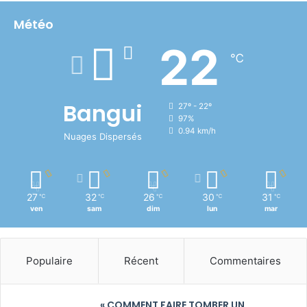
Météo
22
℃
Bangui
27º - 22º
97%
0.94 km/h
Nuages Dispersés
27
32
26
30
31
℃
℃
℃
℃
℃
ven
sam
dim
lun
mar
Populaire
Récent
Commentaires
« COMMENT FAIRE TOMBER UN