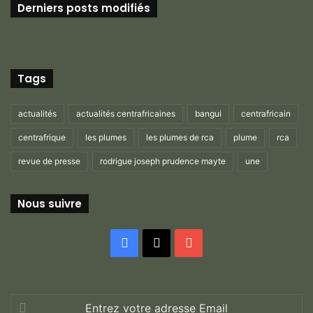
Derniers posts modifiés
Tags
actualités
actualités centrafricaines
bangui
centrafricain
centrafrique
les plumes
les plumes de rca
plume
rca
revue de presse
rodrigue joseph prudence mayte
une
Nous suivre
Facebook
X
YouTube
Entrez