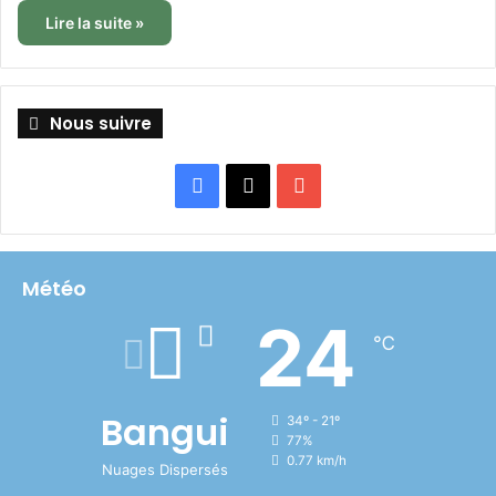
Lire la suite »
Nous suivre
Facebook
X
YouTube
Météo
24
℃
Bangui
34º - 21º
77%
0.77 km/h
Nuages Dispersés