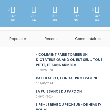
34
27
29
30
34
℃
℃
℃
℃
℃
dim
lun
mar
mer
jeu
Populaire
Récent
Commentaires
« COMMENT FAIRE TOMBER UN
DICTATEUR QUAND ON EST SEUL, TOUT
PETIT, ET SANS ARMES »
17/12/2023
KATE KALLOT, FONDATRICE D’AMINI
12/01/2024
LA PUISSANCE DU PARDON
06/01/2024
LIRE « LE RÊVE DU PÊCHEUR » DE HEMLEY
BOUM