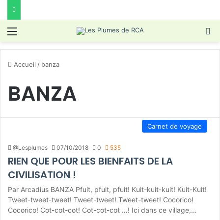
Menu
R
Accueil
/
banza
BANZA
Carnet de voyage
@Lesplumes
07/10/2018
0
535
RIEN QUE POUR LES BIENFAITS DE LA
CIVILISATION !
Par Arcadius BANZA Pfuit, pfuit, pfuit! Kuit-kuit-kuit! Kuit-Kuit!
Tweet-tweet-tweet! Tweet-tweet! Tweet-tweet! Cocorico!
Cocorico! Cot-cot-cot! Cot-cot-cot …! Ici dans ce village,…