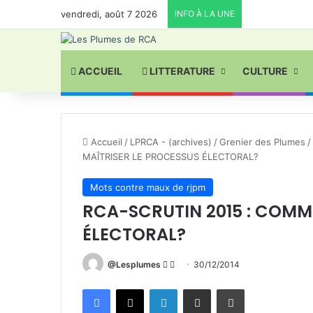
vendredi, août 7 2026
INFO À LA UNE
ACCUEIL
LITTERATURE
CULTURE
Accueil
/
LPRCA - (archives)
/
Grenier des Plumes
/
MAÎTRISER LE PROCESSUS ÉLECTORAL?
Mots contre maux de rjpm
RCA-SCRUTIN 2015 : COMM
ÉLECTORAL?
Follow
Envoyer
@Lesplumes
30/12/2014
on
un
Facebook
X
Linkedin
Partager par email
Imprimer
X
courriel