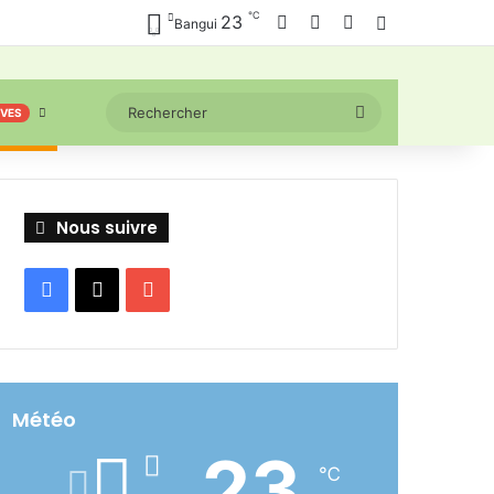
℃
Facebook
X
YouTube
23
Connexion
Bangui
Rechercher
IVES
Nous suivre
Facebook
X
YouTube
Météo
23
℃