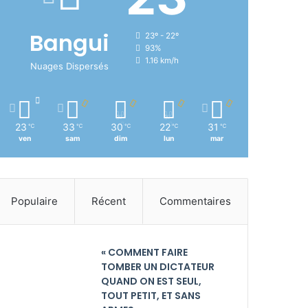
Bangui
23º - 22º
93%
1.16 km/h
Nuages Dispersés
23
33
30
22
31
℃
℃
℃
℃
℃
ven
sam
dim
lun
mar
Populaire
Récent
Commentaires
« COMMENT FAIRE
TOMBER UN DICTATEUR
QUAND ON EST SEUL,
TOUT PETIT, ET SANS