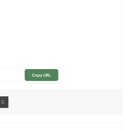
Copy URL
r
r email
Imprimer