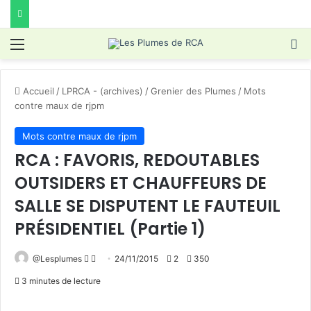
Menu
R
Accueil
/
LPRCA - (archives)
/
Grenier des Plumes
/
Mots
contre maux de rjpm
Mots contre maux de rjpm
RCA : FAVORIS, REDOUTABLES
OUTSIDERS ET CHAUFFEURS DE
SALLE SE DISPUTENT LE FAUTEUIL
PRÉSIDENTIEL (Partie 1)
Follow
Envoyer
@Lesplumes
24/11/2015
2
350
on
un
3 minutes de lecture
X
courriel