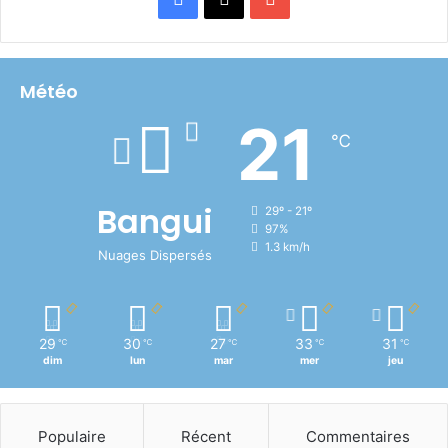
Météo
21
℃
Bangui
29º - 21º
97%
1.3 km/h
Nuages Dispersés
29
30
27
33
31
℃
℃
℃
℃
℃
dim
lun
mar
mer
jeu
Populaire
Récent
Commentaires