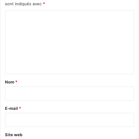
sont indiqués avec
*
C
o
m
m
e
n
t
a
Nom
*
i
r
e
E-mail
*
*
Site web