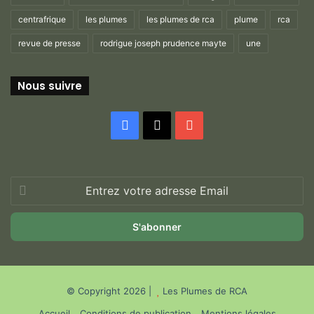
centrafrique
les plumes
les plumes de rca
plume
rca
revue de presse
rodrigue joseph prudence mayte
une
Nous suivre
Facebook
X
YouTube
Entrez
votre
adresse
Email
© Copyright 2026 |
Les Plumes de RCA
Accueil
Conditions de publication
Mentions légales