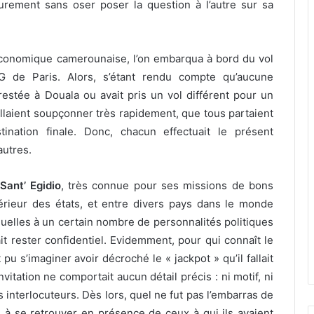
ieurement sans oser poser la question à l’autre sur sa
 économique camerounaise, l’on embarqua à bord du vol
DG de Paris. Alors, s’étant rendu compte qu’aucune
 restée à Douala ou avait pris un vol différent pour un
 allaient soupçonner très rapidement, que tous partaient
ation finale. Donc, chacun effectuait le présent
utres.
Sant’ Egidio
, très connue pour ses missions de bons
ntérieur des états, et entre divers pays dans le monde
iduelles à un certain nombre de personnalités politiques
t rester confidentiel. Evidemment, pour qui connaît le
u s’imaginer avoir décroché le « jackpot » qu’il fallait
nvitation ne comportait aucun détail précis : ni motif, ni
s interlocuteurs. Dès lors, quel ne fut pas l’embarras de
s à se retrouver en présence de ceux à qui ils avaient