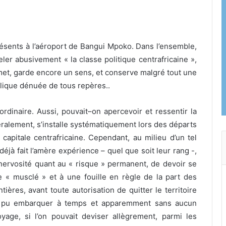
présents à l’aéroport de Bangui Mpoko. Dans l’ensemble,
ler abusivement « la classe politique centrafricaine »,
dmet, garde encore un sens, et conserve malgré tout une
blique dénuée de tous repères..
ordinaire. Aussi, pouvait–on apercevoir et ressentir la
lement, s’installe systématiquement lors des départs
 capitale centrafricaine. Cependant, au milieu d’un tel
éjà fait l’amère expérience – quel que soit leur rang -,
la nervosité quant au « risque » permanent, de devoir se
e « musclé » et à une fouille en règle de la part des
ières, avant toute autorisation de quitter le territoire
e a pu embarquer à temps et apparemment sans aucun
age, si l’on pouvait deviser allègrement, parmi les