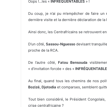
Oops !…les «
INFRÉQUENTABLES
» !
Du coup, je n’ai pu m’empêcher de faire un r
dernière visite et la dernière déclaration de l
Ainsi donc, les Centrafricains se retrouvent en
D’un côté,
Sassou-Nguesso
devisant tranquil
proche de la RCA.
De l’autre côté,
Fatou Bensouda
visibleme
« d’invitation forcée » des «
INFRÉQUENTABL
Au final, quand tous les chemins de nos pol
Bozizé, Djotodia
et comparses, semblent quitte
Tout bien considéré, le Président Congolais, 
crise centrafricaine ?