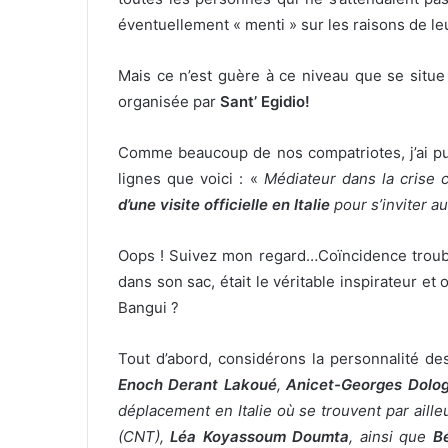
éventuellement « menti » sur les raisons de l
Mais ce n’est guère à ce niveau que se situe 
organisée par
Sant’ Egidio!
Comme beaucoup de nos compatriotes, j’ai pu 
lignes que voici : «
Médiateur dans la crise c
d’une visite officielle en Italie
pour s’inviter au
Oops ! Suivez mon regard…Coïncidence troub
dans son sac, était le véritable inspirateur e
Bangui ?
Tout d’abord, considérons la personnalité des
Enoch Derant Lakoué
,
Anicet-Georges Dolo
déplacement en Italie où se trouvent par aille
(CNT),
Léa Koyassoum
Doumta
, ainsi que
B