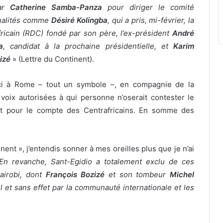
par
Catherine Samba-Panza
pour diriger le comité
nnalités comme
Désiré Kolingba
, qui a pris, mi-février, la
icain (RDC) fondé par son père, l’ex-président
André
a
, candidat à la prochaine présidentielle, et
Karim
izé
» (Lettre du Continent).
ici à Rome – tout un symbole –, en compagnie de la
 voix autorisées à qui personne n’oserait contester le
et pour le compte des Centrafricains. En somme des
ent », j’entendis sonner à mes oreilles plus que je n’ai
En revanche, Sant-Egidio a totalement exclu de ces
Nairobi, dont
François Bozizé
et son tombeur
Michel
 et sans effet par la communauté internationale et les