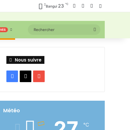
℃
Facebook
X
YouTube
23
Connexion
Bangui
Rechercher
IVES
Nous suivre
Facebook
X
YouTube
Météo
27
℃