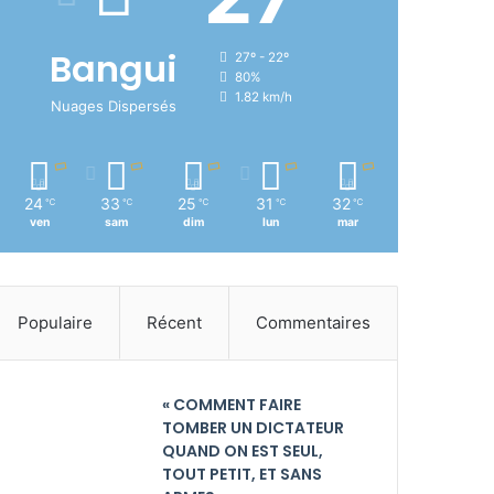
Bangui
27º - 22º
80%
1.82 km/h
Nuages Dispersés
24
33
25
31
32
℃
℃
℃
℃
℃
ven
sam
dim
lun
mar
Populaire
Récent
Commentaires
« COMMENT FAIRE
TOMBER UN DICTATEUR
QUAND ON EST SEUL,
TOUT PETIT, ET SANS