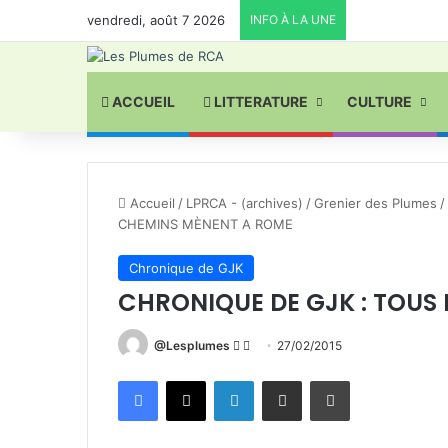
vendredi, août 7 2026
INFO À LA UNE
ACCUEIL
LITTERATURE
CULTURE
Accueil
/
LPRCA - (archives)
/
Grenier des Plumes
/
CHEMINS MÈNENT A ROME
Chronique de GJK
CHRONIQUE DE GJK : TOUS
Follow
Envoyer
@Lesplumes
27/02/2015
on
un
Facebook
X
Linkedin
Partager par email
Imprimer
X
courriel