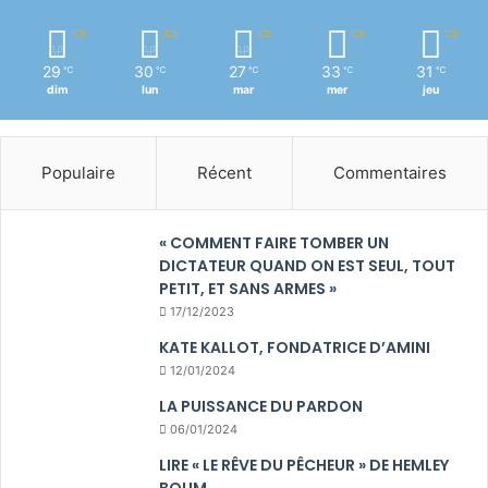
29
30
27
33
31
℃
℃
℃
℃
℃
dim
lun
mar
mer
jeu
Populaire
Récent
Commentaires
« COMMENT FAIRE TOMBER UN
DICTATEUR QUAND ON EST SEUL, TOUT
PETIT, ET SANS ARMES »
17/12/2023
KATE KALLOT, FONDATRICE D’AMINI
12/01/2024
LA PUISSANCE DU PARDON
06/01/2024
LIRE « LE RÊVE DU PÊCHEUR » DE HEMLEY
BOUM