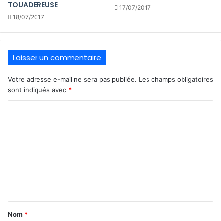
TOUADEREUSE
17/07/2017
18/07/2017
Laisser un commentaire
Votre adresse e-mail ne sera pas publiée.
Les champs obligatoires
sont indiqués avec
*
C
o
m
m
e
n
t
a
Nom
*