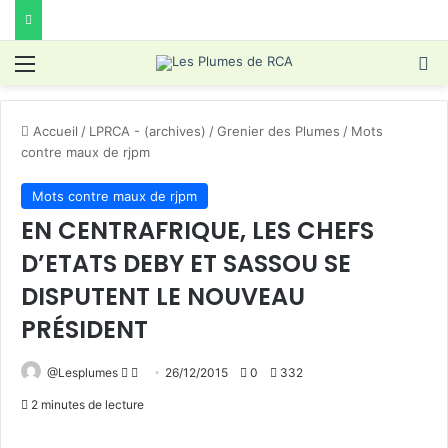
Menu
R
Accueil
/
LPRCA - (archives)
/
Grenier des Plumes
/
Mots
contre maux de rjpm
Mots contre maux de rjpm
EN CENTRAFRIQUE, LES CHEFS
D’ETATS DEBY ET SASSOU SE
DISPUTENT LE NOUVEAU
PRÉSIDENT
Follow
Envoyer
@Lesplumes
26/12/2015
0
332
on
un
2 minutes de lecture
X
courriel