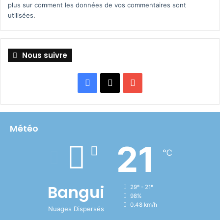
plus sur comment les données de vos commentaires sont
utilisées
.
Nous suivre
Facebook
X
YouTube
Météo
21
℃
Bangui
29º - 21º
98%
0.48 km/h
Nuages Dispersés