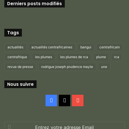
Derniers posts modifiés
Tags
actualités
actualités centrafricaines
bangui
centrafricain
centrafrique
les plumes
les plumes de rca
plume
rca
revue de presse
rodrigue joseph prudence mayte
une
Nous suivre
Facebook
X
YouTube
Entrez