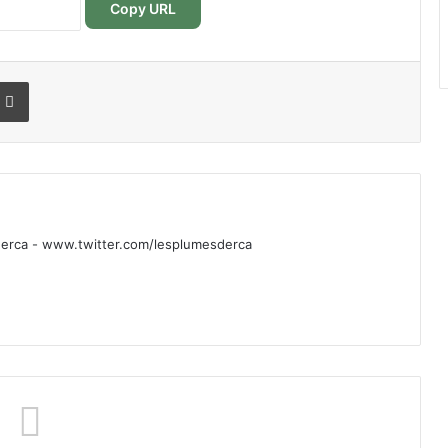
Copy URL
r
r email
Imprimer
rca - www.twitter.com/lesplumesderca