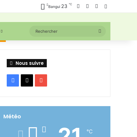
℃
Facebook
X
YouTube
23
Connexion
Bangui
Rechercher
Nous suivre
Facebook
X
YouTube
Météo
21
℃