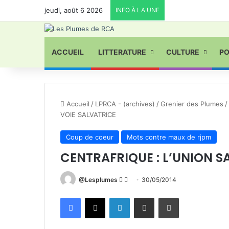
jeudi, août 6 2026
INFO À LA UNE
ACCUEIL
LITTERATURE
CULTURE
PO
Accueil
/
LPRCA - (archives)
/
Grenier des Plumes
/
VOIE SALVATRICE
Coup de coeur
Mots contre maux de rjpm
CENTRAFRIQUE : L’UNION S
Follow
Envoyer
@Lesplumes
30/05/2014
on
un
Facebook
X
Linkedin
Partager par email
Imprimer
X
courriel