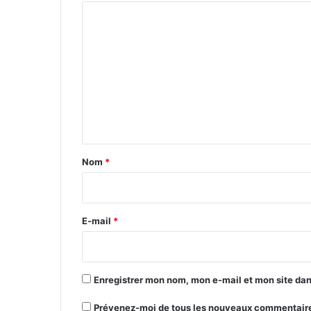
C
o
m
m
e
n
t
a
Nom
*
i
r
e
E-mail
*
*
Enregistrer mon nom, mon e-mail et mon site da
Prévenez-moi de tous les nouveaux commentaire