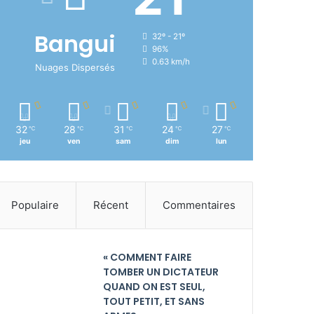
Bangui
32º - 21º
96%
0.63 km/h
Nuages Dispersés
32
28
31
24
27
℃
℃
℃
℃
℃
jeu
ven
sam
dim
lun
Populaire
Récent
Commentaires
« COMMENT FAIRE
TOMBER UN DICTATEUR
QUAND ON EST SEUL,
TOUT PETIT, ET SANS