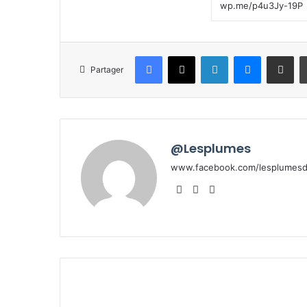
Facebook
X
Linkedin
Messenge
Partager pa
Partager
@Lesplumes
www.facebook.com/lesplumesde
Website
Facebook
X