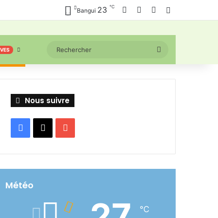
℃
Facebook
X
YouTube
23
Connexion
Bangui
Rechercher
IVES
Nous suivre
Facebook
X
YouTube
Météo
27
℃