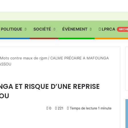
POLITIQUE
SOCIÉTÉ
ÉVÈNEMENT
LPRCA
ARCH
Mots contre maux de rjpm
/
CALME PRÉCAIRE A MAFOUNGA
GASSOU
GA ET RISQUE D’UNE REPRISE
SOU
0
221
Temps de lecture 1 minute