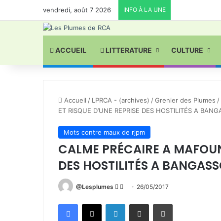
vendredi, août 7 2026
INFO À LA UNE
ACCUEIL
LITTERATURE
CULTURE
Accueil
/
LPRCA - (archives)
/
Grenier des Plumes
/
ET RISQUE D’UNE REPRISE DES HOSTILITÉS A BAN
Mots contre maux de rjpm
CALME PRÉCAIRE A MAFOUN
DES HOSTILITÉS A BANGAS
Follow
Envoyer
@Lesplumes
26/05/2017
on
un
Facebook
X
Linkedin
Partager par email
Imprimer
X
courriel