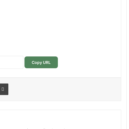
Copy URL
r
r email
Imprimer