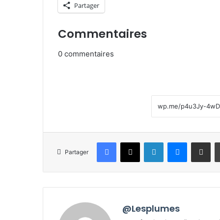
Partager
Commentaires
0
commentaires
Facebook
X
Linkedin
Messenge
Partager pa
Partager
@Lesplumes