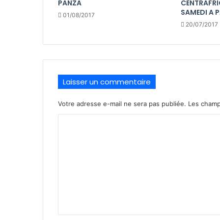
PANZA
CENTRAFRI
SAMEDI A P
01/08/2017
20/07/2017
Laisser un commentaire
Votre adresse e-mail ne sera pas publiée.
Les champ
C
o
m
m
e
n
t