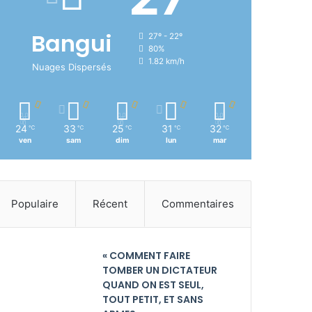
Bangui
27º - 22º
80%
1.82 km/h
Nuages Dispersés
24
33
25
31
32
℃
℃
℃
℃
℃
ven
sam
dim
lun
mar
Populaire
Récent
Commentaires
« COMMENT FAIRE
TOMBER UN DICTATEUR
QUAND ON EST SEUL,
TOUT PETIT, ET SANS