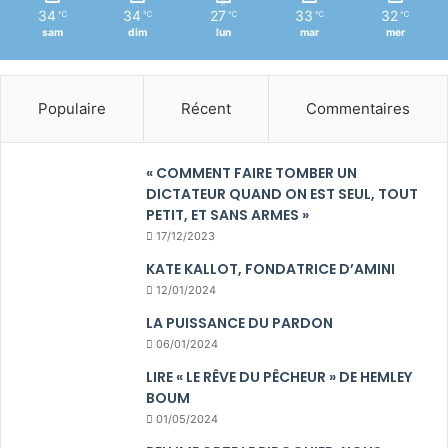
34
34
27
33
32
℃
℃
℃
℃
℃
sam
dim
lun
mar
mer
Populaire
Récent
Commentaires
« COMMENT FAIRE TOMBER UN
DICTATEUR QUAND ON EST SEUL, TOUT
PETIT, ET SANS ARMES »
17/12/2023
KATE KALLOT, FONDATRICE D’AMINI
12/01/2024
LA PUISSANCE DU PARDON
06/01/2024
LIRE « LE RÊVE DU PÊCHEUR » DE HEMLEY
BOUM
01/05/2024