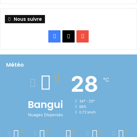
Nous suivre
Facebook
X
YouTube
Météo
28
℃
Bangui
34º - 25º
68%
0.72 km/h
Nuages Dispersés