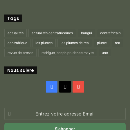
Tags
actualités
actualités centrafricaines
bangui
centrafricain
centrafrique
les plumes
les plumes de rca
plume
rca
revue de presse
rodrigue joseph prudence mayte
une
Nous suivre
Facebook
X
YouTube
Entrez
votre
adresse
Email