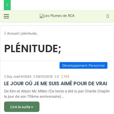
Menu
R
Accueil
/
plénitude;
PLÉNITUDE;
Développement Personnel
Guy José KOSSA
09/10/2018
0
705
LE JOUR OÙ JE ME SUIS AIMÉ POUR DE VRAI
De Kim et Alison Mc Millen (Ce texte a été lu par Charlie Chaplin
le jour de son 70ème anniversaire)…
Lire la suite »