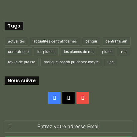
Tags
actualités
actualités centrafricaines
bangui
centrafricain
centrafrique
les plumes
les plumes de rca
plume
rca
revue de presse
rodrigue joseph prudence mayte
une
Nous suivre
Facebook
X
YouTube
Entrez
votre
adresse