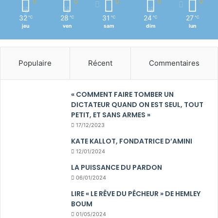
32
28
31
24
27
℃
℃
℃
℃
℃
jeu
ven
sam
dim
lun
Populaire
Récent
Commentaires
« COMMENT FAIRE TOMBER UN
DICTATEUR QUAND ON EST SEUL, TOUT
PETIT, ET SANS ARMES »
17/12/2023
KATE KALLOT, FONDATRICE D’AMINI
12/01/2024
LA PUISSANCE DU PARDON
06/01/2024
LIRE « LE RÊVE DU PÊCHEUR » DE HEMLEY
BOUM
01/05/2024