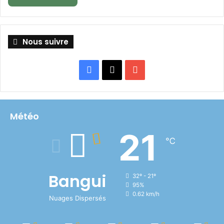
Nous suivre
Facebook
X
YouTube
Météo
21
℃
Bangui
32º - 21º
95%
0.62 km/h
Nuages Dispersés