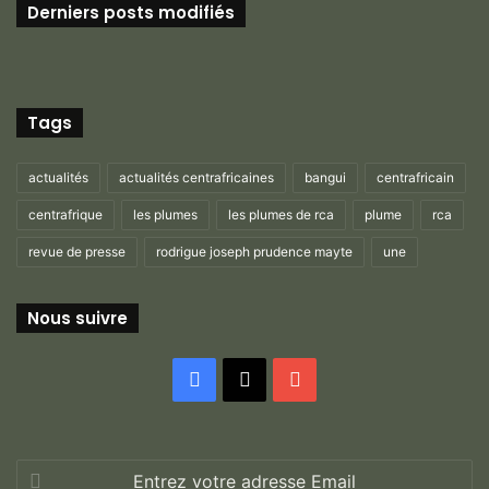
Derniers posts modifiés
Tags
actualités
actualités centrafricaines
bangui
centrafricain
centrafrique
les plumes
les plumes de rca
plume
rca
revue de presse
rodrigue joseph prudence mayte
une
Nous suivre
Facebook
X
YouTube
Entrez