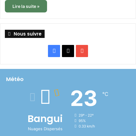
Lire la suite »
Nous suivre
Facebook
X
YouTube
Météo
23
℃
Bangui
29º - 22º
95%
0.33 km/h
Nuages Dispersés