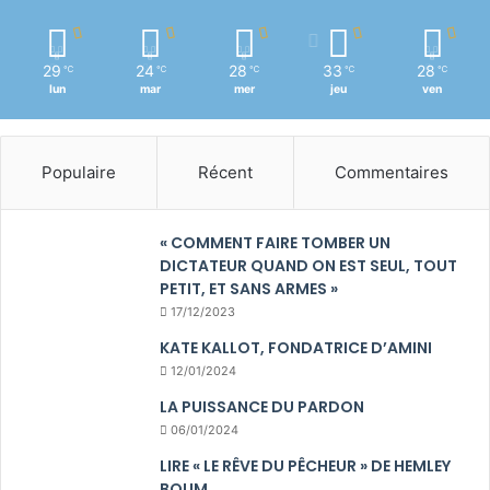
29
24
28
33
28
℃
℃
℃
℃
℃
lun
mar
mer
jeu
ven
Populaire
Récent
Commentaires
« COMMENT FAIRE TOMBER UN
DICTATEUR QUAND ON EST SEUL, TOUT
PETIT, ET SANS ARMES »
17/12/2023
KATE KALLOT, FONDATRICE D’AMINI
12/01/2024
LA PUISSANCE DU PARDON
06/01/2024
LIRE « LE RÊVE DU PÊCHEUR » DE HEMLEY
BOUM