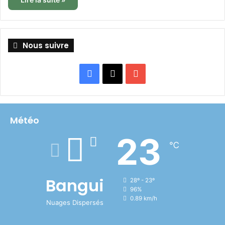
Nous suivre
Facebook
X
YouTube
Météo
23
℃
Bangui
28º - 23º
96%
0.89 km/h
Nuages Dispersés