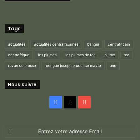
Tags
actualités
actualités centrafricaines
bangui
centrafricain
centrafrique
les plumes
les plumes de rca
plume
rca
revue de presse
rodrigue joseph prudence mayte
une
Nous suivre
Facebook
X
YouTube
Entrez
votre