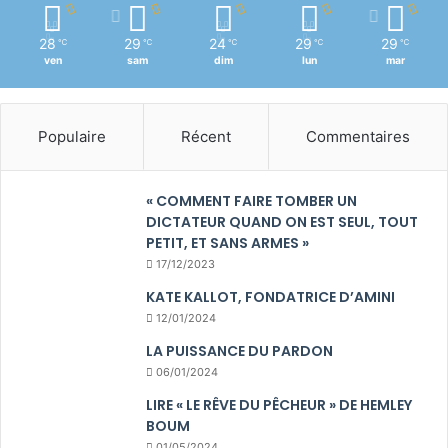
28
29
24
29
29
℃
℃
℃
℃
℃
ven
sam
dim
lun
mar
Populaire
Récent
Commentaires
« COMMENT FAIRE TOMBER UN
DICTATEUR QUAND ON EST SEUL, TOUT
PETIT, ET SANS ARMES »
17/12/2023
KATE KALLOT, FONDATRICE D’AMINI
12/01/2024
LA PUISSANCE DU PARDON
06/01/2024
LIRE « LE RÊVE DU PÊCHEUR » DE HEMLEY
BOUM
01/05/2024