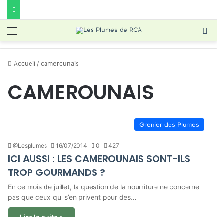
Menu
R
Accueil
/
camerounais
CAMEROUNAIS
Grenier des Plumes
@Lesplumes
16/07/2014
0
427
ICI AUSSI : LES CAMEROUNAIS SONT-ILS
TROP GOURMANDS ?
En ce mois de juillet, la question de la nourriture ne concerne
pas que ceux qui s’en privent pour des…
Lire la suite »