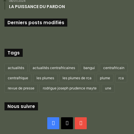
06/01/2024
LA PUISSANCE DU PARDON
Derniers posts modifiés
Tags
actualités
actualités centrafricaines
bangui
centrafricain
centrafrique
les plumes
les plumes de rca
plume
rca
revue de presse
rodrigue joseph prudence mayte
une
Nous suivre
Facebook
X
YouTube