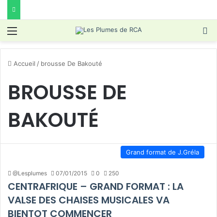
Menu
R
Accueil
/
brousse De Bakouté
BROUSSE DE
BAKOUTÉ
Grand format de J.Gréla
@Lesplumes
07/01/2015
0
250
CENTRAFRIQUE – GRAND FORMAT : LA
VALSE DES CHAISES MUSICALES VA
BIENTOT COMMENCER