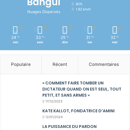
Bangui
80%
1.82 km/h
Nuages Dispersés
24
33
25
31
32
℃
℃
℃
℃
℃
ven
sam
dim
lun
mar
Populaire
Récent
Commentaires
« COMMENT FAIRE TOMBER UN
DICTATEUR QUAND ON EST SEUL, TOUT
PETIT, ET SANS ARMES »
17/12/2023
KATE KALLOT, FONDATRICE D’AMINI
12/01/2024
LA PUISSANCE DU PARDON