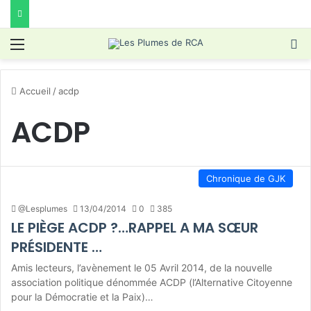
Menu
R
Accueil
/
acdp
ACDP
Chronique de GJK
@Lesplumes
13/04/2014
0
385
LE PIÈGE ACDP ?…RAPPEL A MA SŒUR
PRÉSIDENTE …
Amis lecteurs, l’avènement le 05 Avril 2014, de la nouvelle
association politique dénommée ACDP (l’Alternative Citoyenne
pour la Démocratie et la Paix)…