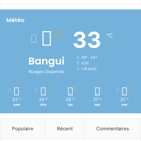
Météo
33
℃
Bangui
33º - 24º
45%
1.16 km/h
Nuages Dispersés
33
34
28
27
31
℃
℃
℃
℃
℃
sam
dim
lun
mar
mer
Populaire
Récent
Commentaires