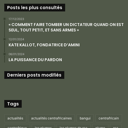
Posts les plus consultés
17/12/2023
« COMMENT FAIRE TOMBER UN DICTATEUR QUAND ON EST
SEUL, TOUT PETIT, ET SANS ARMES »
12/01/2024
KATE KALLOT, FONDATRICE D’AMINI
06/01/2024
LA PUISSANCE DU PARDON
Derniers posts modifiés
Tags
actualités
actualités centrafricaines
bangui
centrafricain
centrafrique
les plumes
les plumes de rca
plume
rca