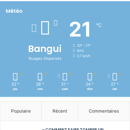
Météo
21
℃
Bangui
32º - 21º
94%
0.7 km/h
Nuages Dispersés
32
28
31
24
27
℃
℃
℃
℃
℃
jeu
ven
sam
dim
lun
Populaire
Récent
Commentaires
« COMMENT FAIRE TOMBER UN