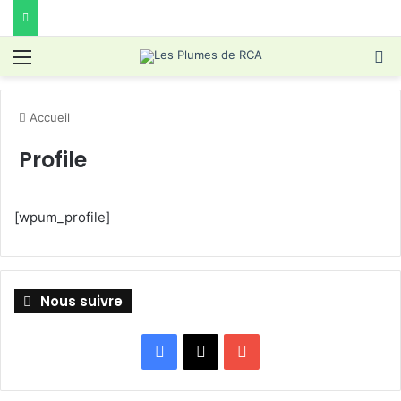
Menu
R
Accueil
Profile
[wpum_profile]
Nous suivre
Facebook
X
YouTube