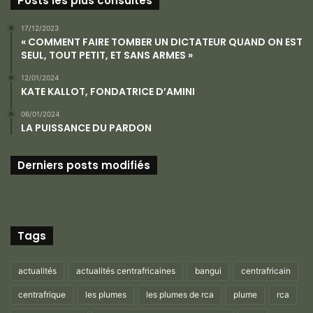
Posts les plus consultés
17/12/2023
« COMMENT FAIRE TOMBER UN DICTATEUR QUAND ON EST
SEUL, TOUT PETIT, ET SANS ARMES »
12/01/2024
KATE KALLOT, FONDATRICE D’AMINI
06/01/2024
LA PUISSANCE DU PARDON
Derniers posts modifiés
Tags
actualités
actualités centrafricaines
bangui
centrafricain
centrafrique
les plumes
les plumes de rca
plume
rca