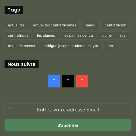
Tags
actualités
actualités centrafricaines
bangui
centrafricain
centrafrique
les plumes
les plumes de rca
plume
rca
revue de presse
rodrigue joseph prudence mayte
une
Nous suivre
Facebook
X
YouTube
Entrez
votre
adresse
Email