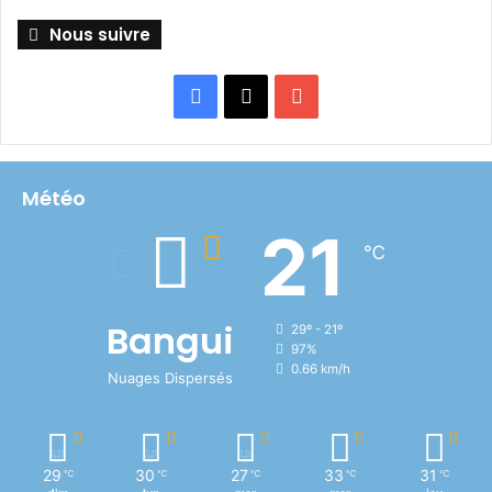
Nous suivre
Facebook
X
YouTube
Météo
21
℃
Bangui
29º - 21º
97%
0.66 km/h
Nuages Dispersés
29
30
27
33
31
℃
℃
℃
℃
℃